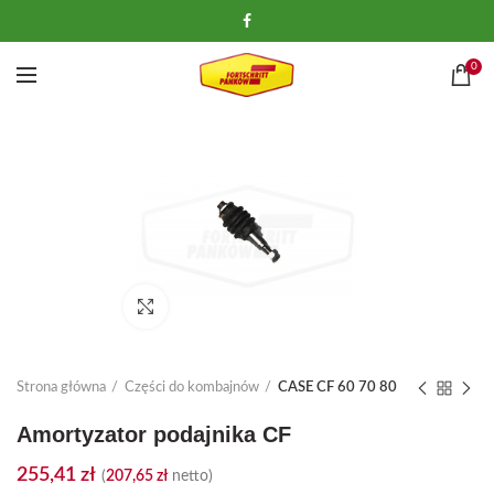
0
Kliknij, aby powiększyć
Strona główna
Części do kombajnów
CASE CF 60 70 80
Amortyzator podajnika CF
255,41
zł
(
207,65
zł
netto)