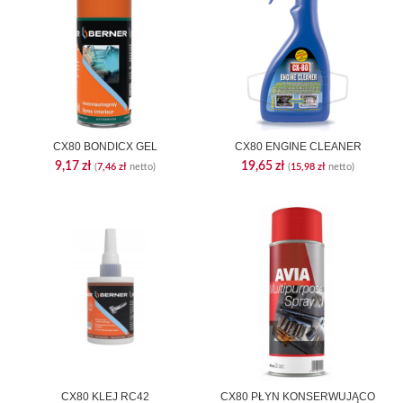
CX80 BONDICX GEL
CX80 ENGINE CLEANER
9,17
zł
19,65
zł
(
7,46
zł
netto)
(
15,98
zł
netto)
CX80 KLEJ RC42
CX80 PŁYN KONSERWUJĄCO