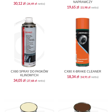
NAPRAWCZY
30,12
zł
(
24,49
zł
netto)
19,65
zł
(
15,98
zł
netto)
CX80 SPRAY DO PASKÓW
CX80 X-BRAKE CLEANER
KLINOWYCH
18,34
zł
(
14,91
zł
netto)
34,05
zł
(
27,68
zł
netto)