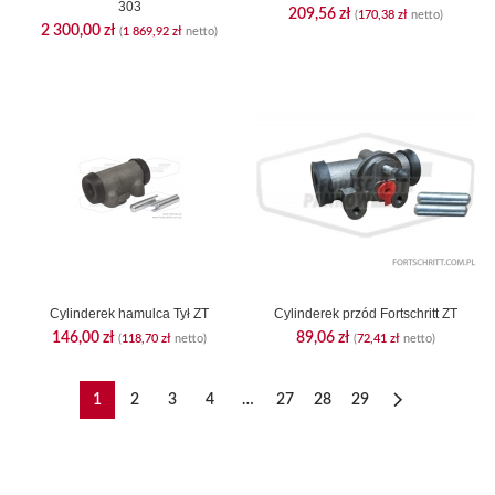
303
209,56
zł
(
170,38
zł
netto)
2 300,00
zł
(
1 869,92
zł
netto)
Cylinderek hamulca Tył ZT
Cylinderek przód Fortschritt ZT
146,00
zł
89,06
zł
(
118,70
zł
netto)
(
72,41
zł
netto)
1
2
3
4
…
27
28
29