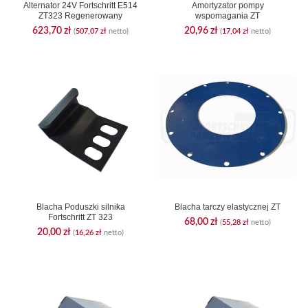
Alternator 24V Fortschritt E514
Amortyzator pompy
ZT323 Regenerowany
wspomagania ZT
623,70
zł
20,96
zł
(
507,07
zł
netto)
(
17,04
zł
netto)
Blacha Poduszki silnika
Blacha tarczy elastycznej ZT
Fortschritt ZT 323
68,00
zł
(
55,28
zł
netto)
20,00
zł
(
16,26
zł
netto)