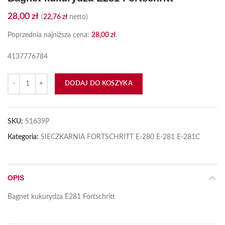
28,00
zł
(
22,76
zł
netto)
Poprzednia najniższa cena:
28,00
zł
.
4137776784
ilość Bagnet kukurydza E281 Fortschritt
DODAJ DO KOSZYKA
SKU:
S1639P
Kategoria:
SIECZKARNIA FORTSCHRITT E-280 E-281 E-281C
OPIS
Bagnet kukurydza E281 Fortschritt