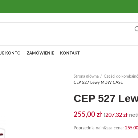
JE KONTO
ZAMÓWIENIE
KONTAKT
Strona główna
Części do kombajn
CEP 527 Lewy MDW CASE
CEP 527 Le
255,00
zł
(
207,32
zł
nett
Poprzednia najniższa cena:
255,0