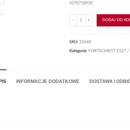
4270718930
ilość CEP 527 Lewy MDW CASE
DODAJ DO KO
SKU:
S2660
Kategoria:
FORTSCHRITT E527 /
PIS
INFORMACJE DODATKOWE
DOSTAWA I ODBI