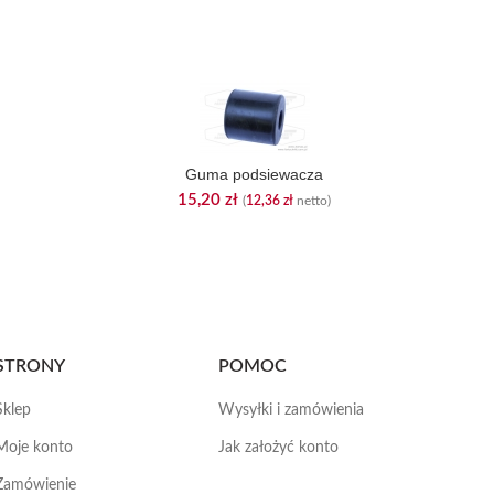
Guma podsiewacza
15,20
zł
(
12,36
zł
netto)
STRONY
POMOC
Sklep
Wysyłki i zamówienia
Moje konto
Jak założyć konto
Zamówienie