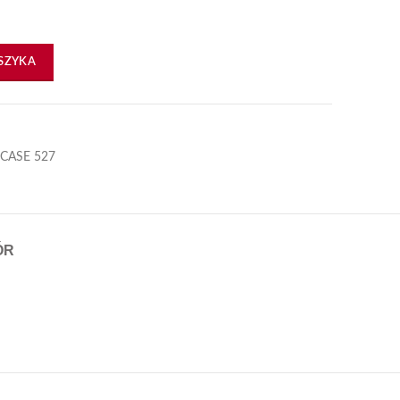
SZYKA
 CASE 527
ÓR