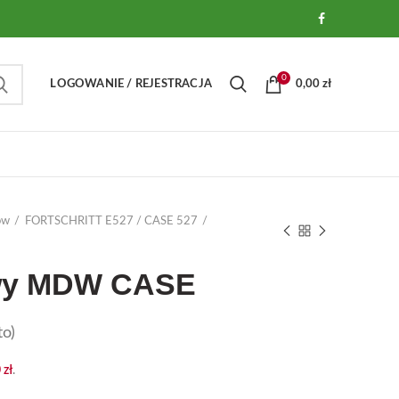
0
LOGOWANIE / REJESTRACJA
0,00
zł
ów
FORTSCHRITT E527 / CASE 527
wy MDW CASE
o)
0
zł
.