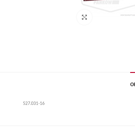
Kliknij, aby powiększyć
O
527.031-16