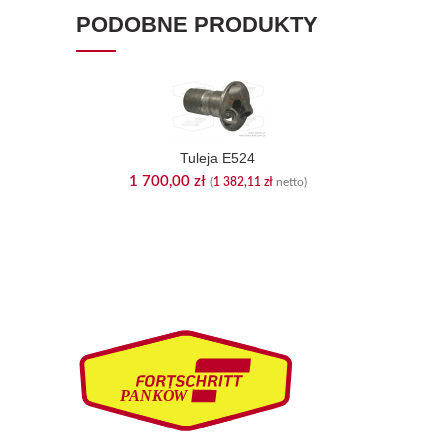
PODOBNE PRODUKTY
Tuleja E524
1 700,00
zł
(
1 382,11
zł
netto)