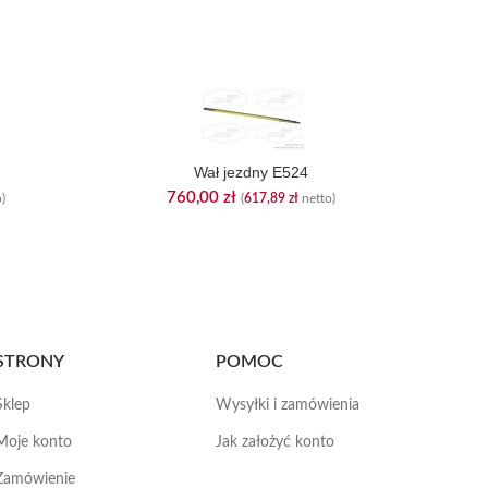
Łań
Wał jezdny E524
760,00
zł
)
(
617,89
zł
netto)
STRONY
POMOC
Sklep
Wysyłki i zamówienia
Moje konto
Jak założyć konto
Zamówienie