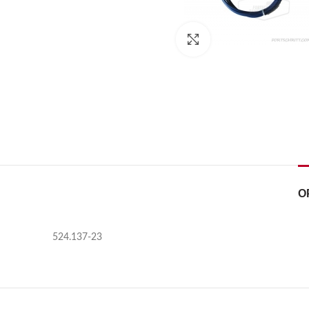
Kliknij, aby powiększyć
O
524.137-23