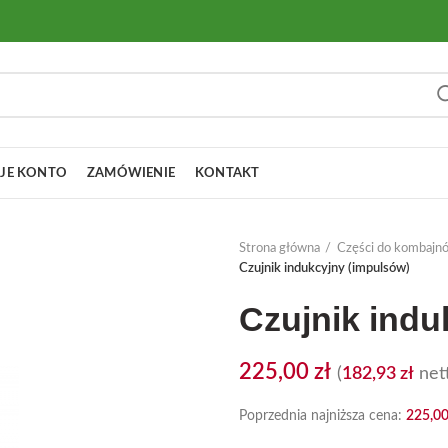
JE KONTO
ZAMÓWIENIE
KONTAKT
Strona główna
Części do kombajn
Czujnik indukcyjny (impulsów)
Czujnik indu
225,00
zł
(
182,93
zł
nett
Poprzednia najniższa cena:
225,0