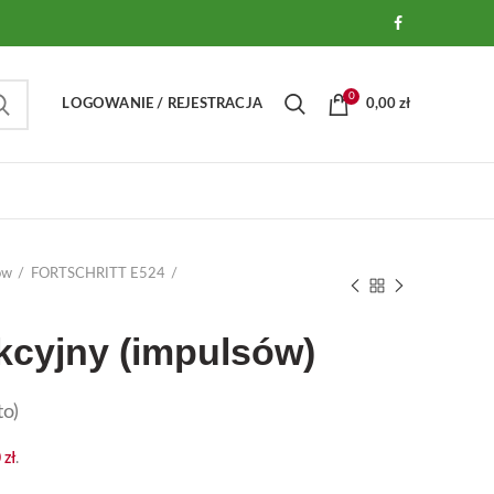
0
LOGOWANIE / REJESTRACJA
0,00
zł
ów
FORTSCHRITT E524
kcyjny (impulsów)
o)
0
zł
.