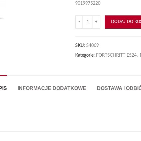
9019975220
ilość Czujnik indukcyjny (impulsów
DODAJ DO KO
SKU:
S4069
Kategorie:
FORTSCHRITT E524
,
PIS
INFORMACJE DODATKOWE
DOSTAWA I ODBI