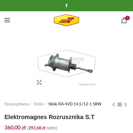
0
Kliknij, aby powiększyć
Strona główna
Silniki
Silnik IFA 4VD 14,5/12-1 SRW
Elektromagnes Rozrusznika S.T
360,00
zł
(
292,68
zł
netto)