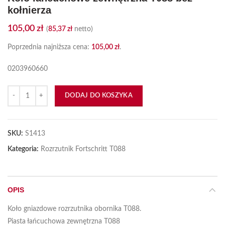
kołnierza
105,00
zł
(
85,37
zł
netto)
Poprzednia najniższa cena:
105,00
zł
.
0203960660
ilość Koło łańcuchowe zewnętrzna T088 bez kołnierza
DODAJ DO KOSZYKA
SKU:
S1413
Kategoria:
Rozrzutnik Fortschritt T088
OPIS
Koło gniazdowe rozrzutnika obornika T088.
Piasta łańcuchowa zewnętrzna T088