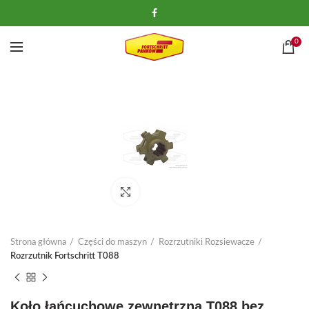
0
Kliknij, aby powiększyć
Strona główna
Części do maszyn
Rozrzutniki Rozsiewacze
Rozrzutnik Fortschritt T088
Koło łańcuchowe zewnętrzna T088 bez