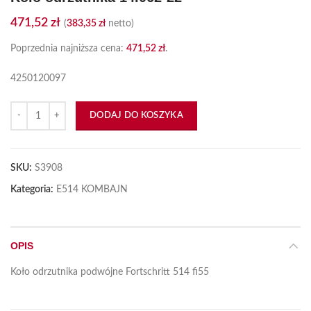
471,52
zł
(
383,35
zł
netto)
Poprzednia najniższa cena:
471,52
zł
.
4250120097
ilość Koło odrzutnika 14.062-22
DODAJ DO KOSZYKA
SKU:
S3908
Kategoria:
E514 KOMBAJN
OPIS
Koło odrzutnika podwójne Fortschritt 514 fi55