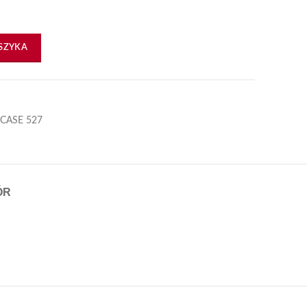
5
SZYKA
 CASE 527
ÓR