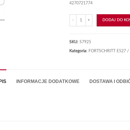
4270721774
ilość Koncówka wkładki 27.050-2
DODAJ DO KO
SKU:
S7925
Kategoria:
FORTSCHRITT E527 /
PIS
INFORMACJE DODATKOWE
DOSTAWA I ODBI