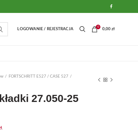
0
LOGOWANIE / REJESTRACJA
0,00
zł
ów
FORTSCHRITT E527 / CASE 527
ładki 27.050-25
zł
.