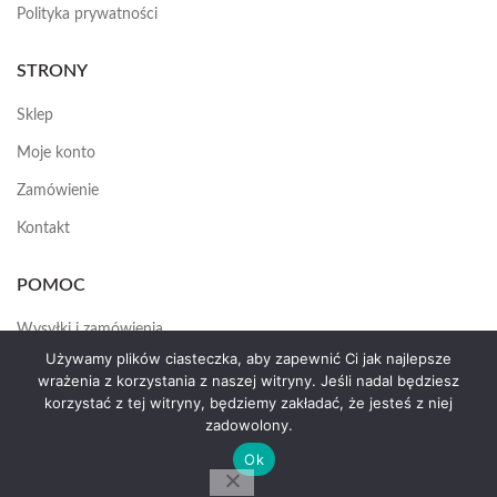
Polityka prywatności
STRONY
Sklep
Moje konto
Zamówienie
Kontakt
POMOC
Wysyłki i zamówienia
Używamy plików ciasteczka, aby zapewnić Ci jak najlepsze
Jak założyć konto
wrażenia z korzystania z naszej witryny. Jeśli nadal będziesz
korzystać z tej witryny, będziemy zakładać, że jesteś z niej
zadowolony.
HEMAS.PL
2025
Ok
by erte