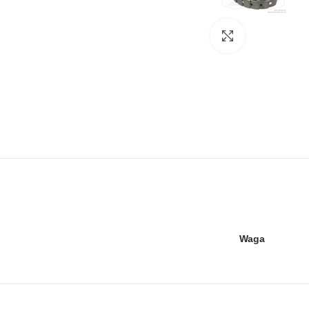
Kliknij, aby pow
Waga