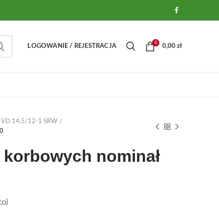
0
LOGOWANIE / REJESTRACJA
0,00
zł
A 4VD 14,5/12-1 SRW
00
 korbowych nominał
o)