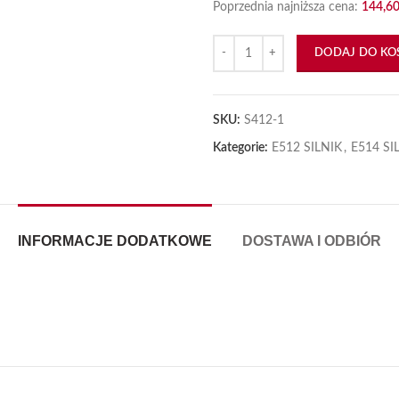
Poprzednia najniższa cena:
144,6
ilość Kpl panewek korbowych no
iększyć
DODAJ DO KO
SKU:
S412-1
Kategorie:
E512 SILNIK
,
E514 SI
INFORMACJE DODATKOWE
DOSTAWA I ODBIÓR