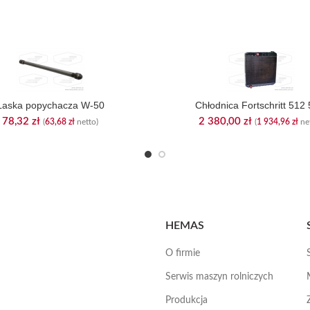
Laska popychacza W-50
Chłodnica Fortschritt 512
78,32
zł
2 380,00
zł
(
63,68
zł
netto)
(
1 934,96
zł
net
HEMAS
O firmie
Serwis maszyn rolniczych
Produkcja