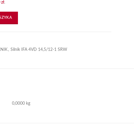
0
zł
.
minał 000
SZYKA
LNIK
,
Silnik IFA 4VD 14,5/12-1 SRW
0,0000 kg