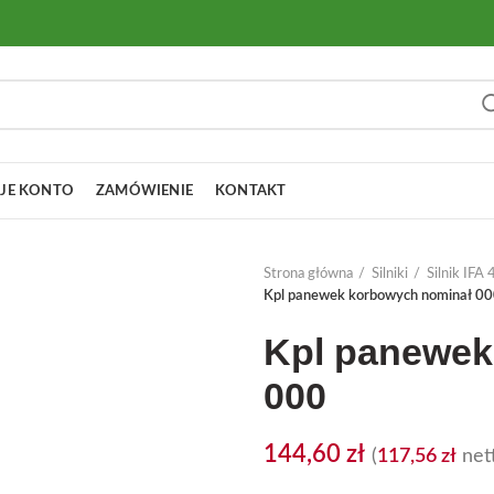
JE KONTO
ZAMÓWIENIE
KONTAKT
Strona główna
Silniki
Silnik IF
Kpl panewek korbowych nominał 0
Kpl panewek
000
144,60
zł
(
117,56
zł
nett