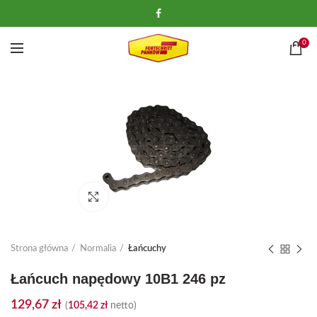
0
Kliknij, aby powiększyć
Strona główna
Normalia
Łańcuchy
Łańcuch napędowy 10B1 246 pz
129,67
zł
(
105,42
zł
netto)