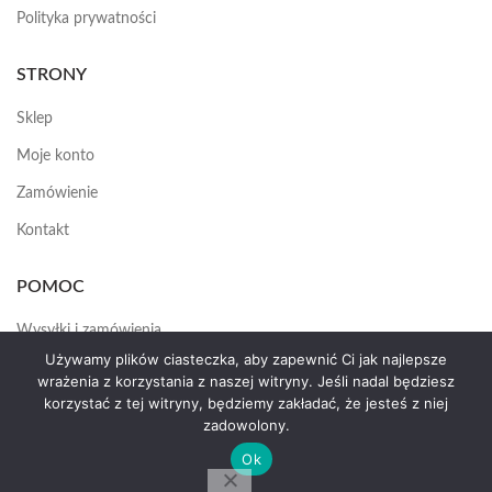
Polityka prywatności
STRONY
Sklep
Moje konto
Zamówienie
Kontakt
POMOC
Wysyłki i zamówienia
Używamy plików ciasteczka, aby zapewnić Ci jak najlepsze
Jak założyć konto
wrażenia z korzystania z naszej witryny. Jeśli nadal będziesz
korzystać z tej witryny, będziemy zakładać, że jesteś z niej
zadowolony.
HEMAS.PL
2025
Ok
by erte