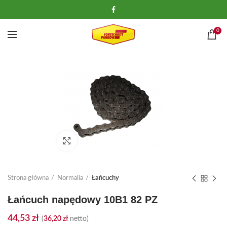
0
Kliknij, aby powiększyć
Strona główna
Normalia
Łańcuchy
Łańcuch napędowy 10B1 82 PZ
44,53
zł
(
36,20
zł
netto)