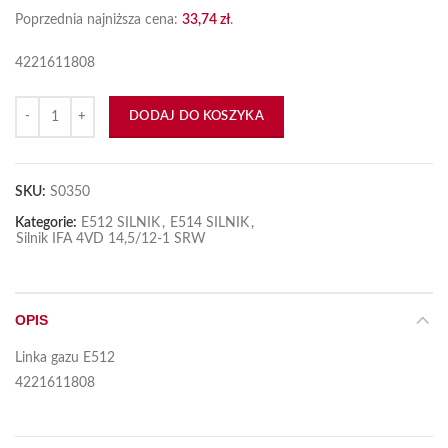
Poprzednia najniższa cena:
33,74
zł
.
4221611808
ilość Linka gazu E512
DODAJ DO KOSZYKA
SKU:
S0350
Kategorie:
E512 SILNIK
,
E514 SILNIK
,
Silnik IFA 4VD 14,5/12-1 SRW
OPIS
Linka gazu E512
4221611808