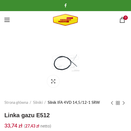
0
Kliknij, aby powiększyć
Strona główna
Silniki
Silnik IFA 4VD 14,5/12-1 SRW
Linka gazu E512
33,74
zł
(
27,43
zł
netto)