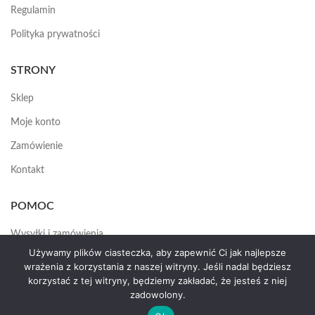
Regulamin
Polityka prywatności
STRONY
Sklep
Moje konto
Zamówienie
Kontakt
POMOC
Wysyłki i zamówienia
Używamy plików ciasteczka, aby zapewnić Ci jak najlepsze
Jak założyć konto
wrażenia z korzystania z naszej witryny. Jeśli nadal będziesz
korzystać z tej witryny, będziemy zakładać, że jesteś z niej
zadowolony.
HEMAS.PL
2025