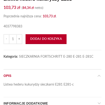
103,73
zł
(
84,34
zł
netto)
Poprzednia najniższa cena:
103,73
zł
.
4037798383
ilość Listwa hederu kukurydzy E281
DODAJ DO KOSZYKA
Kategoria:
SIECZKARNIA FORTSCHRITT E-280 E-281 E-281C
OPIS
Listwa hederu kukurydzy sieczkarni E281 E281-c
INFORMACJE DODATKOWE