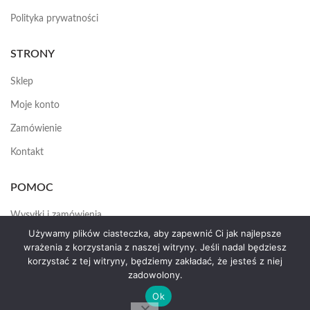
Polityka prywatności
STRONY
Sklep
Moje konto
Zamówienie
Kontakt
POMOC
Wysyłki i zamówienia
Używamy plików ciasteczka, aby zapewnić Ci jak najlepsze
Jak założyć konto
wrażenia z korzystania z naszej witryny. Jeśli nadal będziesz
korzystać z tej witryny, będziemy zakładać, że jesteś z niej
zadowolony.
HEMAS.PL
2025
Ok