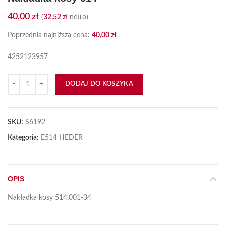
40,00
zł
(
32,52
zł
netto)
Poprzednia najniższa cena:
40,00
zł
.
4252123957
ilość Nakładka kosy 514
DODAJ DO KOSZYKA
SKU:
S6192
Kategoria:
E514 HEDER
OPIS
Nakładka kosy 514.001-34