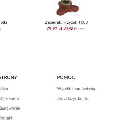
ótki
Zabierak, krzyżak T088
79,92
zł
)
(
64,98
zł
netto)
STRONY
POMOC
Sklep
Wysyłki i zamówienia
Moje konto
Jak założyć konto
Zamówienie
Kontakt