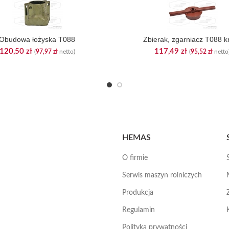
Obudowa łożyska T088
Zbierak, zgarniacz T088 kr
120,50
zł
117,49
zł
(
97,97
zł
netto)
(
95,52
zł
netto
HEMAS
O firmie
Serwis maszyn rolniczych
Produkcja
Regulamin
Polityka prywatności