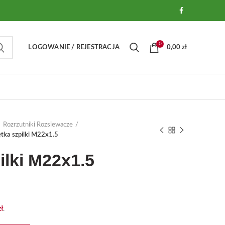
0
LOGOWANIE / REJESTRACJA
0,00
zł
Rozrzutniki Rozsiewacze
tka szpilki M22x1.5
ilki M22x1.5
zł
.