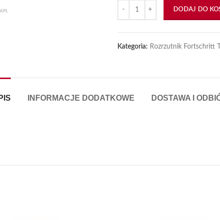
ilość Nakrętka szpilki M22x1.5
DODAJ DO KO
Kategoria:
Rozrzutnik Fortschritt
PIS
INFORMACJE DODATKOWE
DOSTAWA I ODBI