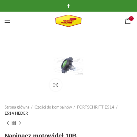
0
Kliknij, aby powiększyć
Strona główna
Części do kombajnów
FORTSCHRITT E514
E514 HEDER
Napinacz motowideł 10B