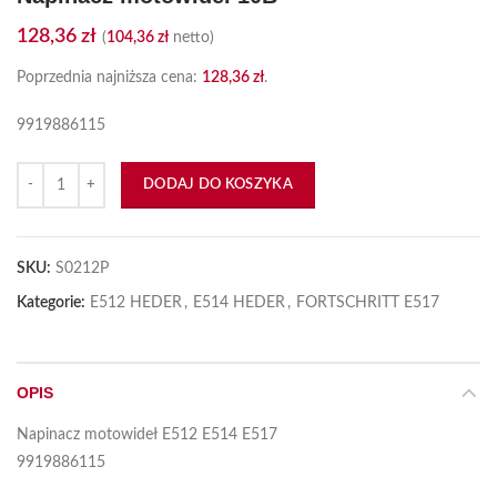
128,36
zł
(
104,36
zł
netto)
Poprzednia najniższa cena:
128,36
zł
.
9919886115
ilość Napinacz motowideł 10B
DODAJ DO KOSZYKA
SKU:
S0212P
Kategorie:
E512 HEDER
,
E514 HEDER
,
FORTSCHRITT E517
OPIS
Napinacz motowideł E512 E514 E517
9919886115