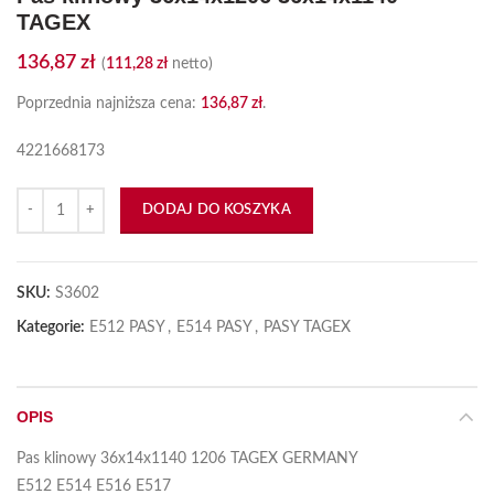
TAGEX
136,87
zł
(
111,28
zł
netto)
Poprzednia najniższa cena:
136,87
zł
.
4221668173
ilość Pas klinowy 36x14x1206 36x14x1140 TAGEX
DODAJ DO KOSZYKA
SKU:
S3602
Kategorie:
E512 PASY
,
E514 PASY
,
PASY TAGEX
OPIS
Pas klinowy 36x14x1140 1206 TAGEX GERMANY
E512 E514 E516 E517