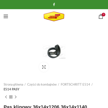
0
Kliknij, aby powiększyć
Strona główna
Części do kombajnów
FORTSCHRITT E514
E514 PASY
Pas klinowy 36x14x1206 36x14x1140