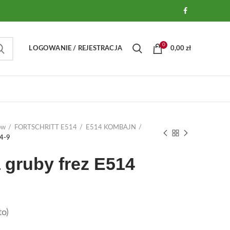
0
LOGOWANIE / REJESTRACJA
0,00
zł
ów
FORTSCHRITT E514
E514 KOMBAJN
84-9
 gruby frez E514
o)