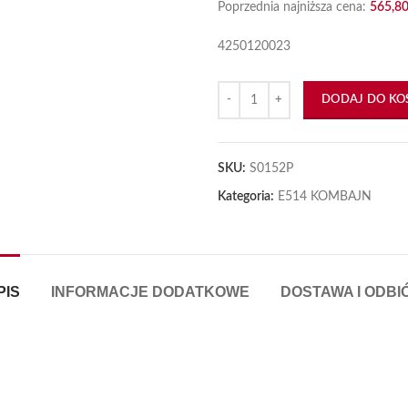
Poprzednia najniższa cena:
565,8
4250120023
iększyć
ilość Piasta bębna gruby frez E51
DODAJ DO KO
SKU:
S0152P
Kategoria:
E514 KOMBAJN
PIS
INFORMACJE DODATKOWE
DOSTAWA I ODBI