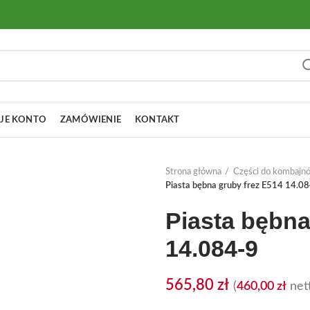
JE KONTO
ZAMÓWIENIE
KONTAKT
Strona główna
Części do kombajn
Piasta bębna gruby frez E514 14.0
Piasta bębna
14.084-9
565,80
zł
(
460,00
zł
nett