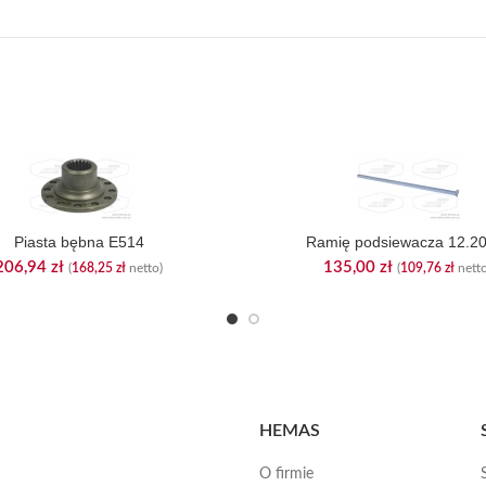
Piasta bębna E514
Ramię podsiewacza 12.20
206,94
zł
135,00
zł
(
168,25
zł
netto)
(
109,76
zł
netto
HEMAS
O firmie