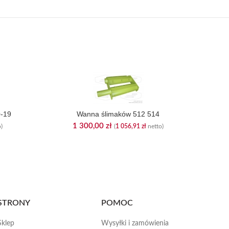
-19
Wanna ślimaków 512 514
1 300,00
zł
)
(
1 056,91
zł
netto)
STRONY
POMOC
Sklep
Wysyłki i zamówienia