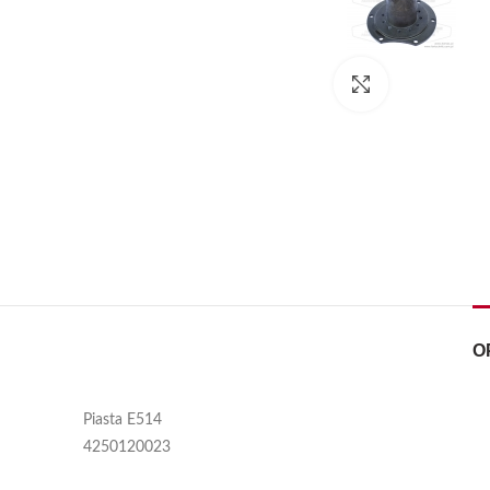
Kliknij, aby pow
O
Piasta E514
4250120023