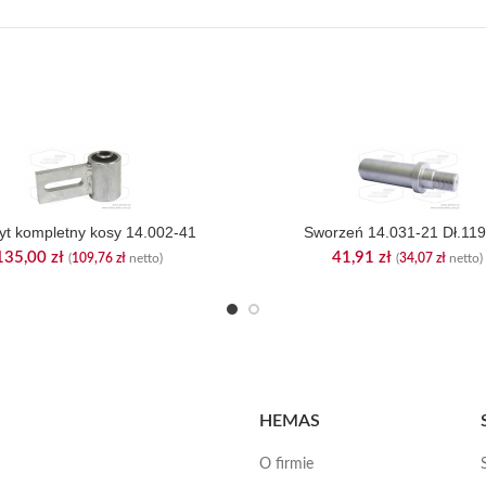
t kompletny kosy 14.002-41
Sworzeń 14.031-21 Dł.1
135,00
zł
41,91
zł
(
109,76
zł
netto)
(
34,07
zł
netto)
HEMAS
O firmie