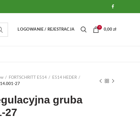
0
LOGOWANIE / REJESTRACJA
0,00
zł
ów
FORTSCHRITT E514
E514 HEDER
a 14.001-27
egulacyjna gruba
1-27