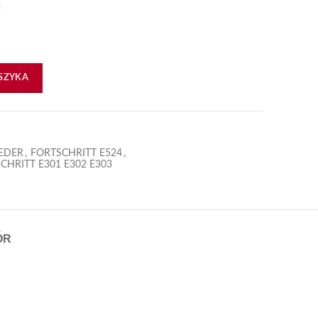
.
a wąska 14.001-27
SZYKA
EDER
,
FORTSCHRITT E524
,
HRITT E301 E302 E303
ÓR