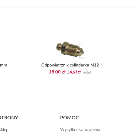
Łoż
19mm
Odpowietrznik cylinderka M12
18,00
zł
(
14,63
zł
netto)
STRONY
POMOC
Sklep
Wysyłki i zamówienia