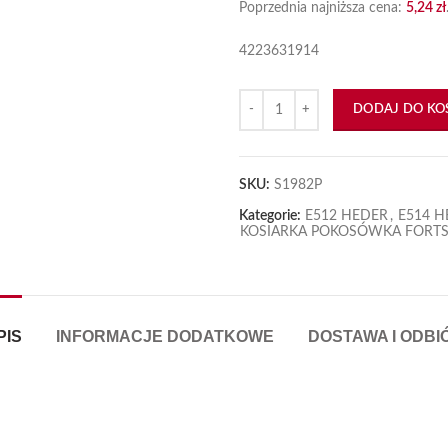
Poprzednia najniższa cena:
5,24
zł
4223631914
iększyć
ilość Podkładka regulacyjna grub
DODAJ DO KO
SKU:
S1982P
Kategorie:
E512 HEDER
,
E514 H
KOSIARKA POKOSÓWKA FORTSC
PIS
INFORMACJE DODATKOWE
DOSTAWA I ODBI