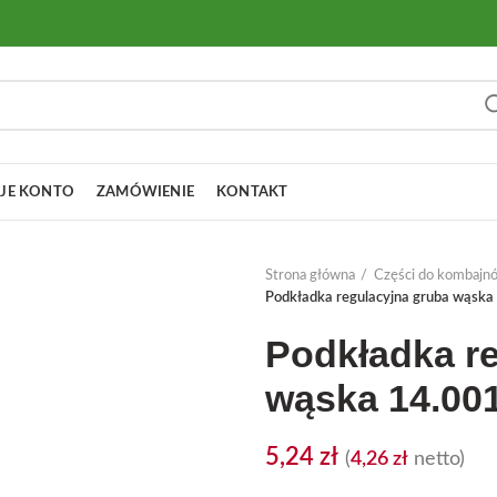
JE KONTO
ZAMÓWIENIE
KONTAKT
Strona główna
Części do kombajn
Podkładka regulacyjna gruba wąsk
Podkładka r
wąska 14.00
5,24
zł
(
4,26
zł
netto)