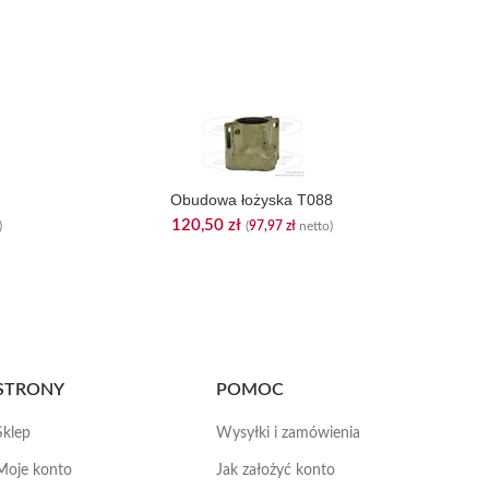
Obudowa łożyska T088
120,50
zł
)
(
97,97
zł
netto)
STRONY
POMOC
Sklep
Wysyłki i zamówienia
Moje konto
Jak założyć konto