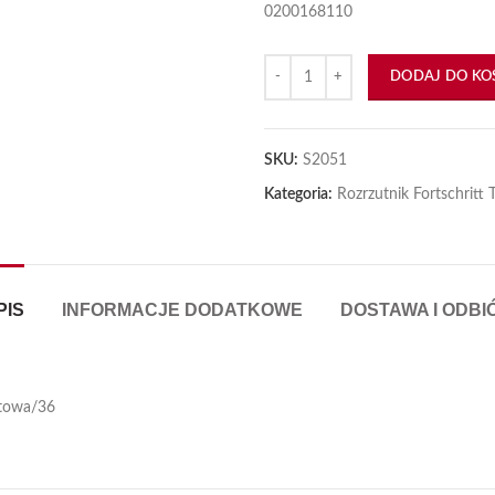
0200168110
iększyć
ilość Pokrywka T088
DODAJ DO KO
SKU:
S2051
Kategoria:
Rozrzutnik Fortschritt
PIS
INFORMACJE DODATKOWE
DOSTAWA I ODBI
ątowa/36