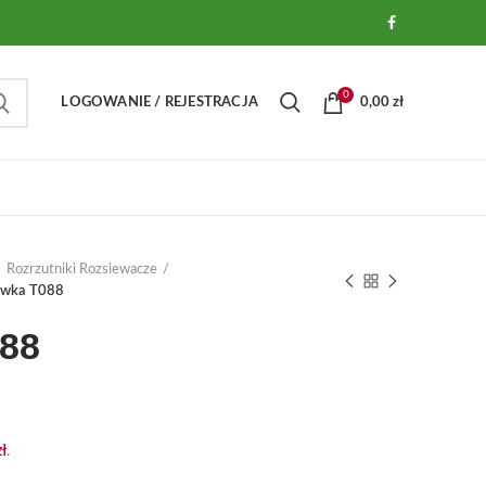
0
LOGOWANIE / REJESTRACJA
0,00
zł
Rozrzutniki Rozsiewacze
ywka T088
88
zł
.