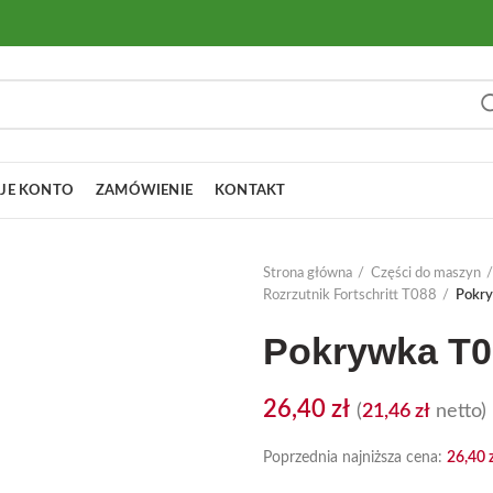
JE KONTO
ZAMÓWIENIE
KONTAKT
Strona główna
Części do maszyn
Rozrzutnik Fortschritt T088
Pokr
Pokrywka T0
26,40
zł
(
21,46
zł
netto)
Poprzednia najniższa cena:
26,40