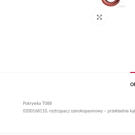
Kliknij, aby pow
O
Pokrywka T088
0200168110, roztrząsacz szerokopasmowy – przekładnia k