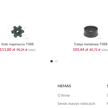
Koło napinacza T088
Tuleja metalowa T088
111,00
zł
105,44
zł
(
90,24
zł
netto)
(
85,72
zł
netto
HEMAS
O firmie
Serwis maszyn rolniczych