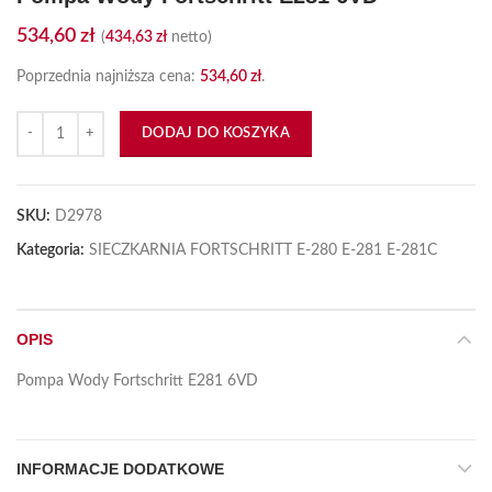
534,60
zł
(
434,63
zł
netto)
Poprzednia najniższa cena:
534,60
zł
.
ilość Pompa Wody Fortschritt E281 6VD
DODAJ DO KOSZYKA
SKU:
D2978
Kategoria:
SIECZKARNIA FORTSCHRITT E-280 E-281 E-281C
OPIS
Pompa Wody Fortschritt E281 6VD
INFORMACJE DODATKOWE