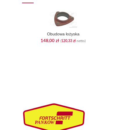
Obudowa łożyska
148,00
zł
(
120,33
zł
netto)