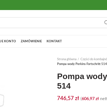
JE KONTO
ZAMÓWIENIE
KONTAKT
Strona główna
Części do kombajn
Pompa wody Perkins Fortschritt 514
Pompa wody P
514
746,57
zł
(
606,97
zł
nett