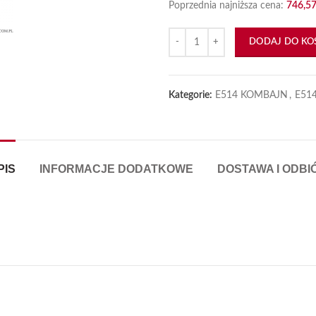
Poprzednia najniższa cena:
746,5
ilość Pompa wody Perkins Fortsch
DODAJ DO KO
Kategorie:
E514 KOMBAJN
,
E514
PIS
INFORMACJE DODATKOWE
DOSTAWA I ODBI