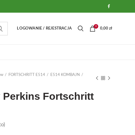
0
LOGOWANIE / REJESTRACJA
0,00
zł
ów
FORTSCHRITT E514
E514 KOMBAJN
erkins Fortschritt
o)