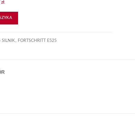
7
zł
.
ritt 514
SZYKA
 SILNIK
,
FORTSCHRITT E525
ÓR