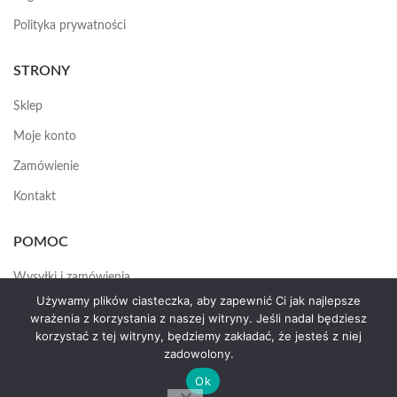
Polityka prywatności
STRONY
Sklep
Moje konto
Zamówienie
Kontakt
POMOC
Wysyłki i zamówienia
Używamy plików ciasteczka, aby zapewnić Ci jak najlepsze
Jak założyć konto
wrażenia z korzystania z naszej witryny. Jeśli nadal będziesz
korzystać z tej witryny, będziemy zakładać, że jesteś z niej
zadowolony.
HEMAS.PL
2025
Ok