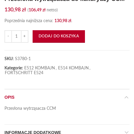
130,98
zł
(
106,49
zł
netto)
Poprzednia najniższa cena:
130,98
zł
.
ilość Przesłona wytrząsacza do kukurydzy CCM
DODAJ DO KOSZYKA
SKU:
S3780-1
Kategorie:
E512 KOMBAJN
,
E514 KOMBAJN
,
FORTSCHRITT E524
OPIS
Przesłona wytrząsacza CCM
INFORMACJE DODATKOWE