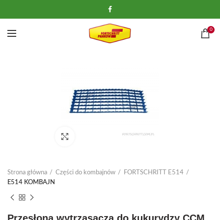
0
Kliknij, aby powiększyć
Strona główna
Części do kombajnów
FORTSCHRITT E514
E514 KOMBAJN
Przesłona wytrząsacza do kukurydzy CCM