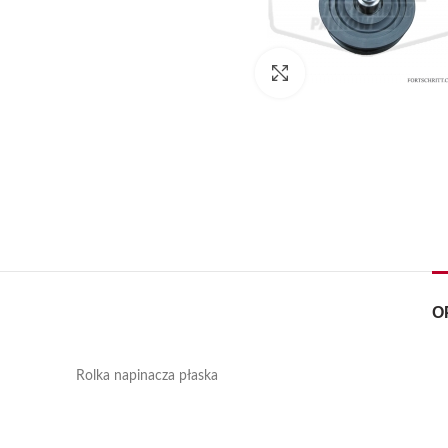
Kliknij, aby powiększyć
O
Rolka napinacza płaska