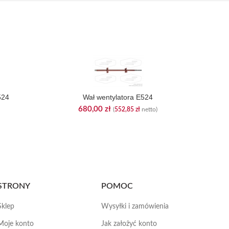
524
Wał wentylatora E524
680,00
zł
(
552,85
zł
netto)
STRONY
POMOC
Sklep
Wysyłki i zamówienia
Moje konto
Jak założyć konto