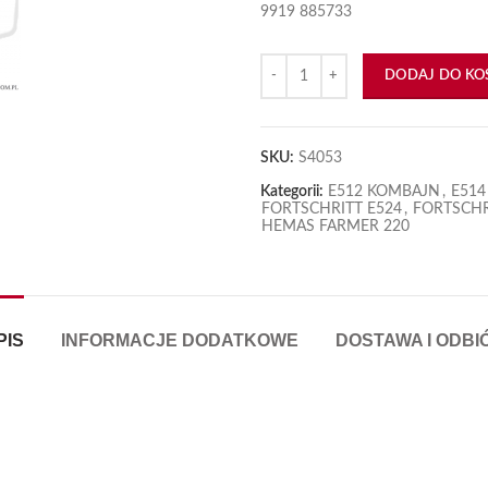
9919 885733
ilość Rolka napinacza płaska B22
DODAJ DO KO
SKU:
S4053
Kategorii:
E512 KOMBAJN
,
E51
FORTSCHRITT E524
,
FORTSCHR
HEMAS FARMER 220
PIS
INFORMACJE DODATKOWE
DOSTAWA I ODBI