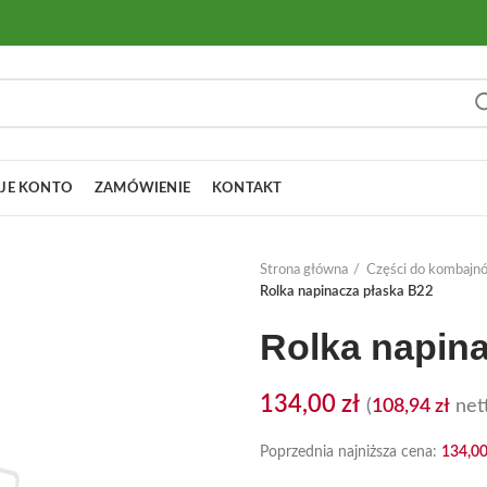
JE KONTO
ZAMÓWIENIE
KONTAKT
Strona główna
Części do kombajn
Rolka napinacza płaska B22
Rolka napin
134,00
zł
(
108,94
zł
nett
Poprzednia najniższa cena:
134,0