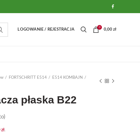
0
LOGOWANIE / REJESTRACJA
0,00
zł
ów
FORTSCHRITT E514
E514 KOMBAJN
acza płaska B22
o)
0
zł
.