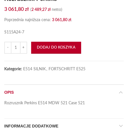
3 061,80
zł
(
2 489,27
zł
netto)
Poprzednia najniższa cena:
3 061,80
zł
.
S115A24-7
ilość Rozrusznik Perkins
DODAJ DO KOSZYKA
Kategorie:
E514 SILNIK
,
FORTSCHRITT E525
OPIS
Rozrusznik Perkins E514 MDW 521 Case 521
INFORMACJE DODATKOWE