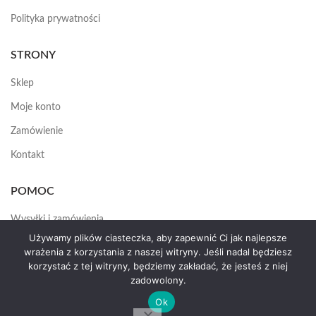
Polityka prywatności
STRONY
Sklep
Moje konto
Zamówienie
Kontakt
POMOC
Wysyłki i zamówienia
Używamy plików ciasteczka, aby zapewnić Ci jak najlepsze
Jak założyć konto
wrażenia z korzystania z naszej witryny. Jeśli nadal będziesz
korzystać z tej witryny, będziemy zakładać, że jesteś z niej
zadowolony.
HEMAS.PL
2025
Ok