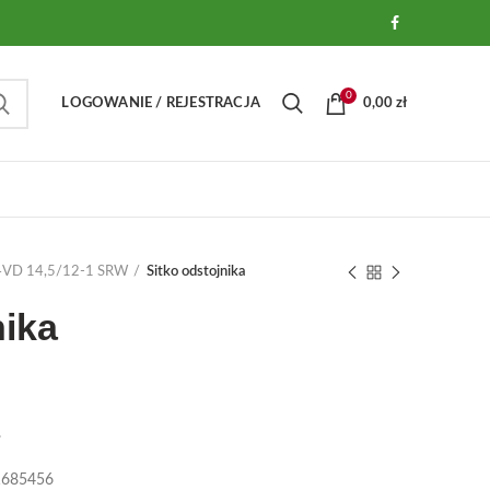
0
LOGOWANIE / REJESTRACJA
0,00
zł
A 4VD 14,5/12-1 SRW
Sitko odstojnika
nika
.
01685456