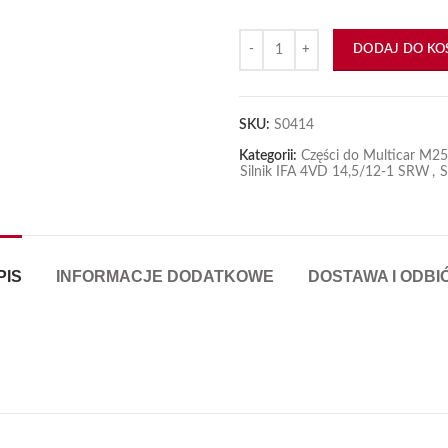
ilość Sitko odstojnika
DODAJ DO KO
iększyć
SKU:
S0414
Kategorii:
Części do Multicar M2
Silnik IFA 4VD 14,5/12-1 SRW
,
S
PIS
INFORMACJE DODATKOWE
DOSTAWA I ODBI