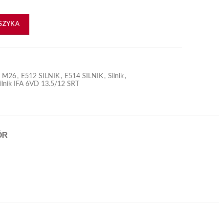
SZYKA
5 M26
,
E512 SILNIK
,
E514 SILNIK
,
Silnik
,
ilnik IFA 6VD 13.5/12 SRT
ÓR