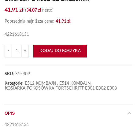
41,91
zł
(
34,07
zł
netto)
Poprzednia najniższa cena:
41,91
zł
.
4221618131
ilość Sworzeń 14.031-21 Dł.119mm
DODAJ DO KOSZYKA
SKU:
S1540P
Kategorie:
E512 KOMBAJN
,
E514 KOMBAJN
,
KOSIARKA POKOSÓWKA FORTSCHRITT E301 E302 E303
OPIS
4221618131