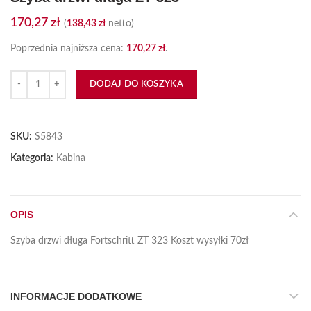
170,27
zł
(
138,43
zł
netto)
Poprzednia najniższa cena:
170,27
zł
.
ilość Szyba drzwi długa ZT 323
DODAJ DO KOSZYKA
SKU:
S5843
Kategoria:
Kabina
OPIS
Szyba drzwi długa Fortschritt ZT 323 Koszt wysyłki 70zł
INFORMACJE DODATKOWE