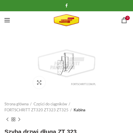
0
Kliknij, aby powiększyć
Strona główna
Części do ciągników
FORTSCHRITT ZT320 ZT323 ZT325
Kabina
Szyba drzwi długa ZT 323