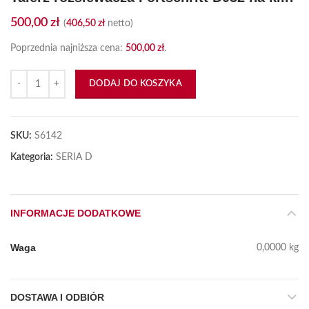
500,00
zł
(
406,50
zł
netto)
Poprzednia najniższa cena:
500,00
zł
.
ilość Talerz rozsiewacza Fortschritt D032 na klin
DODAJ DO KOSZYKA
SKU:
S6142
Kategoria:
SERIA D
INFORMACJE DODATKOWE
Waga
0,0000 kg
DOSTAWA I ODBIÓR