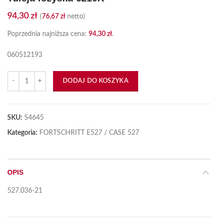
94,30
zł
(
76,67
zł
netto)
Poprzednia najniższa cena:
94,30
zł
.
060512193
ilość Tuleja łożyska 6210K
DODAJ DO KOSZYKA
SKU:
S4645
Kategoria:
FORTSCHRITT E527 / CASE 527
OPIS
527.036-21