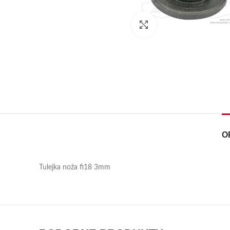
Kliknij, aby powiększyć
O
Tulejka noża fi18 3mm