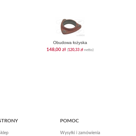
Nóż si
Obudowa łożyska
148,00
zł
(
120,33
zł
netto)
STRONY
POMOC
Sklep
Wysyłki i zamówienia