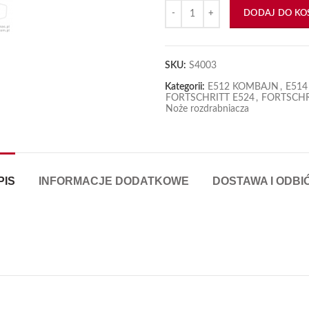
ilość Tulejka noża zew 3mm fi18
DODAJ DO KO
SKU:
S4003
Kategorii:
E512 KOMBAJN
,
E51
FORTSCHRITT E524
,
FORTSCHR
Noże rozdrabniacza
PIS
INFORMACJE DODATKOWE
DOSTAWA I ODBI