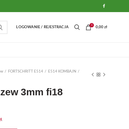
0
LOGOWANIE / REJESTRACJA
0,00
zł
ów
FORTSCHRITT E514
E514 KOMBAJN
 zew 3mm fi18
zł
.