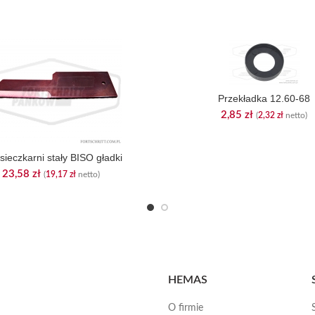
Przekładka 12.60-68
2,85
zł
(
2,32
zł
netto)
sieczkarni stały BISO gładki
23,58
zł
(
19,17
zł
netto)
HEMAS
O firmie