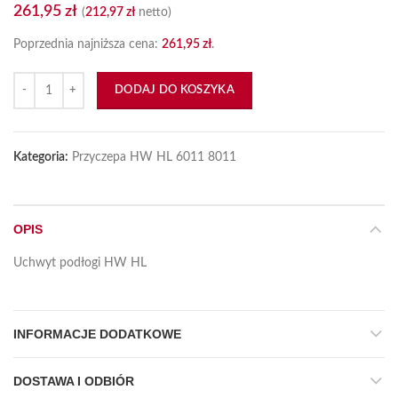
261,95
zł
(
212,97
zł
netto)
Poprzednia najniższa cena:
261,95
zł
.
ilość Uchwyt podłogi
DODAJ DO KOSZYKA
Kategoria:
Przyczepa HW HL 6011 8011
OPIS
Uchwyt podłogi HW HL
INFORMACJE DODATKOWE
DOSTAWA I ODBIÓR