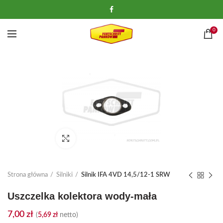
0
Kliknij, aby powiększyć
Strona główna
Silniki
Silnik IFA 4VD 14,5/12-1 SRW
Uszczelka kolektora wody-mała
7,00
zł
(
5,69
zł
netto)