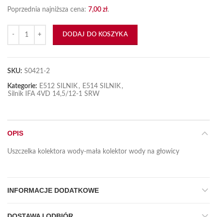
Poprzednia najniższa cena:
7,00
zł
.
ilość Uszczelka kolektora wody-mała
DODAJ DO KOSZYKA
SKU:
S0421-2
Kategorie:
E512 SILNIK
,
E514 SILNIK
,
Silnik IFA 4VD 14,5/12-1 SRW
OPIS
Uszczelka kolektora wody-mała kolektor wody na głowicy
INFORMACJE DODATKOWE
DOSTAWA I ODBIÓR