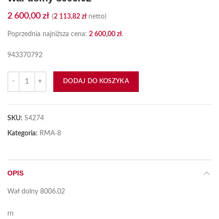
2 600,00
zł
(
2 113,82
zł
netto)
Poprzednia najniższa cena:
2 600,00
zł
.
943370792
ilość Wał dolny 8006.02
DODAJ DO KOSZYKA
SKU:
S4274
Kategoria:
RMA-8
OPIS
Wał dolny 8006.02
rn