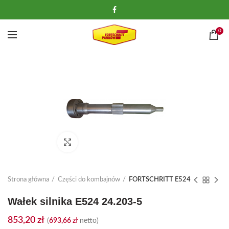
0
Kliknij, aby powiększyć
Strona główna
Części do kombajnów
FORTSCHRITT E524
Wałek silnika E524 24.203-5
853,20
zł
(
693,66
zł
netto)