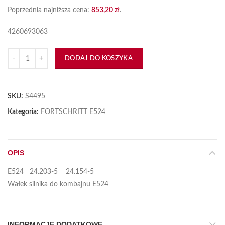
Poprzednia najniższa cena:
853,20
zł
.
4260693063
ilość Wałek silnika E524 24.203-5
DODAJ DO KOSZYKA
SKU:
S4495
Kategoria:
FORTSCHRITT E524
OPIS
E524 24.203-5 24.154-5
Wałek silnika do kombajnu E524
INFORMACJE DODATKOWE