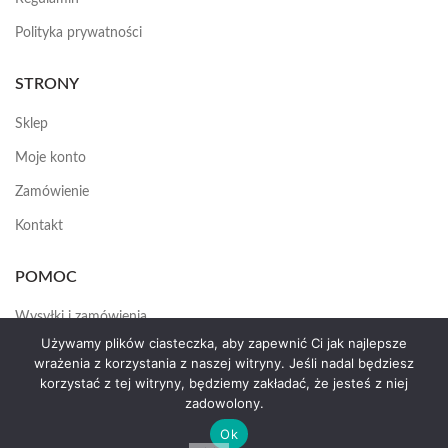
Polityka prywatności
STRONY
Sklep
Moje konto
Zamówienie
Kontakt
POMOC
Wysyłki i zamówienia
Używamy plików ciasteczka, aby zapewnić Ci jak najlepsze
Jak założyć konto
wrażenia z korzystania z naszej witryny. Jeśli nadal będziesz
korzystać z tej witryny, będziemy zakładać, że jesteś z niej
zadowolony.
HEMAS.PL
2025
Ok