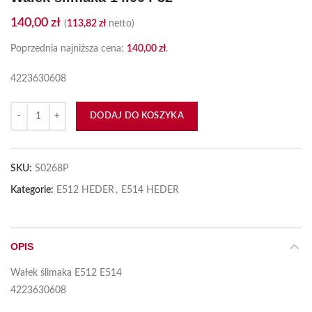
140,00
zł
(
113,82
zł
netto)
Poprzednia najniższa cena:
140,00
zł
.
4223630608
ilość Wałek ślimaka 14.004-32
DODAJ DO KOSZYKA
SKU:
S0268P
Kategorie:
E512 HEDER
,
E514 HEDER
OPIS
Wałek ślimaka E512 E514
4223630608