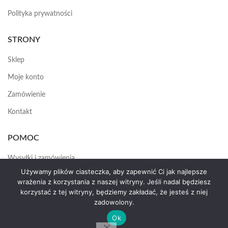
Polityka prywatności
STRONY
Sklep
Moje konto
Zamówienie
Kontakt
POMOC
Wysyłki i zamówienia
Używamy plików ciasteczka, aby zapewnić Ci jak najlepsze
Jak założyć konto
wrażenia z korzystania z naszej witryny. Jeśli nadal będziesz
korzystać z tej witryny, będziemy zakładać, że jesteś z niej
zadowolony.
HEMAS.PL
2025
Ok