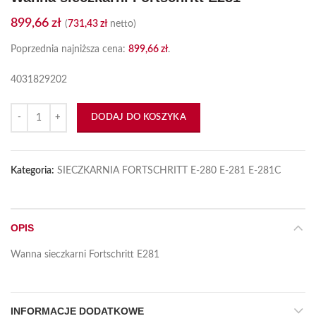
899,66
zł
(
731,43
zł
netto)
Poprzednia najniższa cena:
899,66
zł
.
4031829202
ilość Wanna sieczkarni Fortschritt E281
DODAJ DO KOSZYKA
Kategoria:
SIECZKARNIA FORTSCHRITT E-280 E-281 E-281C
OPIS
Wanna sieczkarni Fortschritt E281
INFORMACJE DODATKOWE