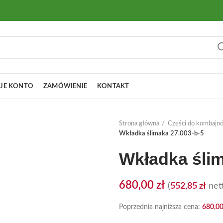
JE KONTO
ZAMÓWIENIE
KONTAKT
Strona główna
Części do kombajn
Wkładka ślimaka 27.003-b-5
Wkładka ślim
680,00
zł
(
552,85
zł
nett
Poprzednia najniższa cena:
680,0