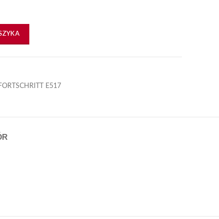
SZYKA
FORTSCHRITT E517
ÓR