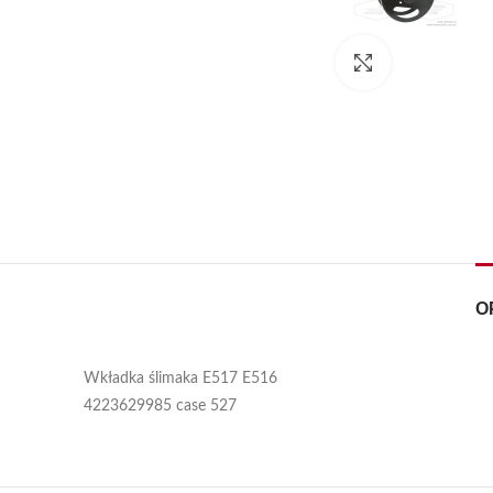
Kliknij, aby pow
O
Wkładka ślimaka E517 E516
4223629985 case 527