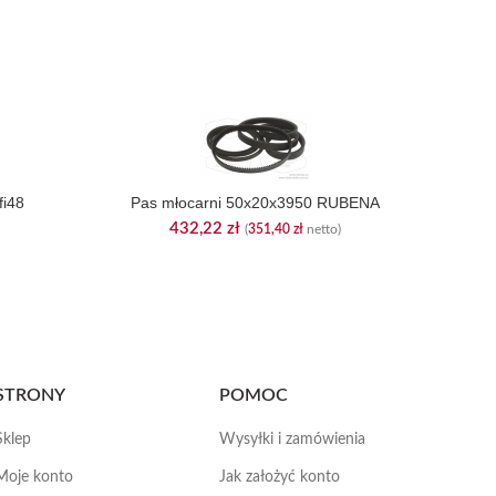
fi48
Pas młocarni 50x20x3950 RUBENA
432,22
zł
(
351,40
zł
netto)
STRONY
POMOC
Sklep
Wysyłki i zamówienia
Moje konto
Jak założyć konto