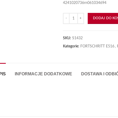
4241020736rn061034694
iększyć
ilość Wkładka ślimaka 27.003-b-5
DODAJ DO KO
SKU:
S1432
Kategorie:
FORTSCHRITT E516
,
PIS
INFORMACJE DODATKOWE
DOSTAWA I ODBI