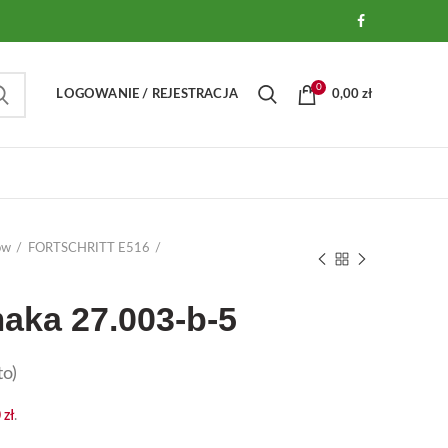
0
LOGOWANIE / REJESTRACJA
0,00
zł
ów
FORTSCHRITT E516
aka 27.003-b-5
o)
0
zł
.