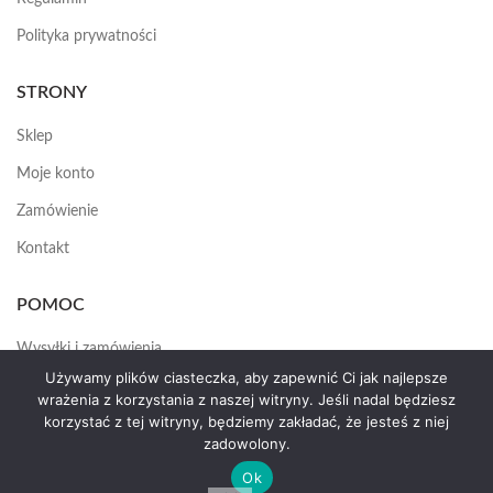
Polityka prywatności
STRONY
Sklep
Moje konto
Zamówienie
Kontakt
POMOC
Wysyłki i zamówienia
Używamy plików ciasteczka, aby zapewnić Ci jak najlepsze
Jak założyć konto
wrażenia z korzystania z naszej witryny. Jeśli nadal będziesz
korzystać z tej witryny, będziemy zakładać, że jesteś z niej
zadowolony.
HEMAS.PL
2025
Ok