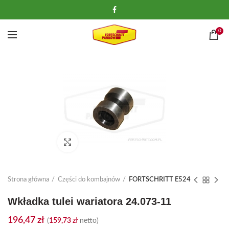
0
Kliknij, aby powiększyć
Strona główna
Części do kombajnów
FORTSCHRITT E524
Wkładka tulei wariatora 24.073-11
196,47
zł
(
159,73
zł
netto)