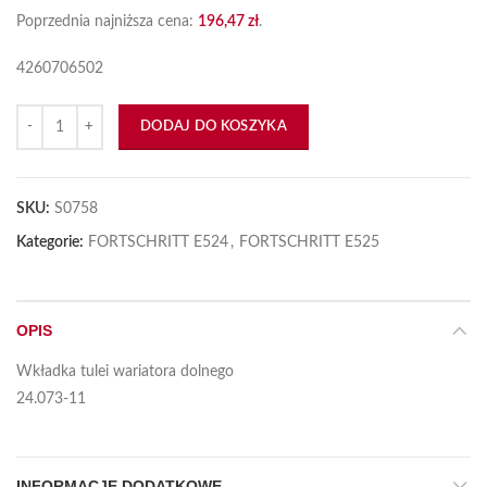
Poprzednia najniższa cena:
196,47
zł
.
4260706502
ilość Wkładka tulei wariatora 24.073-11
DODAJ DO KOSZYKA
SKU:
S0758
Kategorie:
FORTSCHRITT E524
,
FORTSCHRITT E525
OPIS
Wkładka tulei wariatora dolnego
24.073-11
INFORMACJE DODATKOWE