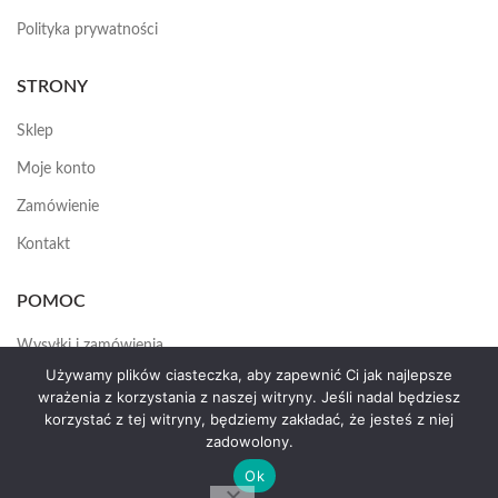
Polityka prywatności
STRONY
Sklep
Moje konto
Zamówienie
Kontakt
POMOC
Wysyłki i zamówienia
Używamy plików ciasteczka, aby zapewnić Ci jak najlepsze
Jak założyć konto
wrażenia z korzystania z naszej witryny. Jeśli nadal będziesz
korzystać z tej witryny, będziemy zakładać, że jesteś z niej
zadowolony.
HEMAS.PL
2025
Ok