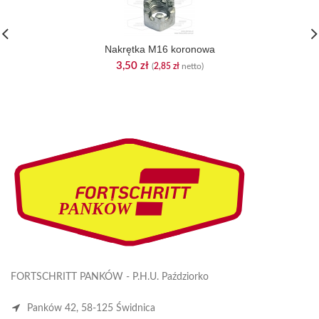
Nakrętka M16 koronowa
3,50
zł
(
2,85
zł
netto)
FORTSCHRITT PANKÓW - P.H.U. Paździorko
Panków 42, 58-125 Świdnica