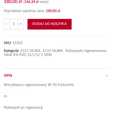
180,00
zł
(
146,34
zł
netto)
Poprzednia najniższa cena:
180,00
zł
.
ilość Wtryskiwacz regenerowany W-50 Fortschritt
DODAJ DO KOSZYKA
SKU:
S1425
Kategorie:
E512 SILNIK
,
E514 SILNIK
,
Podzespoły regenerowane
,
Silnik IFA 4VD 14,5/12-1 SRW
OPIS
Wtryskiwacz regenerowany W-50 Fortschritt
rn
Podzespół po regeneracji.