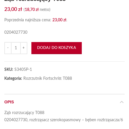
23,00
zł
(
18,70
zł
netto)
Poprzednia najniższa cena:
23,00
zł
.
0204027730
ilość Ząb rozrzucający T088
DODAJ DO KOSZYKA
SKU:
S3405P-1
Kategoria:
Rozrzutnik Fortschritt T088
OPIS
Ząb rozrzucający T088
0204027730, roztrząsacz szerokopasmowy – bęben roztrząsacza/6