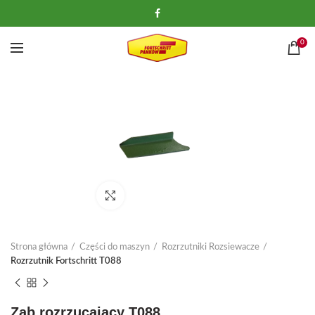
0
Kliknij, aby powiększyć
Strona główna
Części do maszyn
Rozrzutniki Rozsiewacze
Rozrzutnik Fortschritt T088
Ząb rozrzucający T088