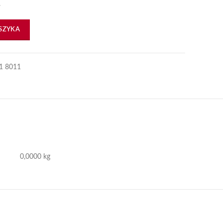
.
ywrotu HL HL
SZYKA
1 8011
0,0000 kg