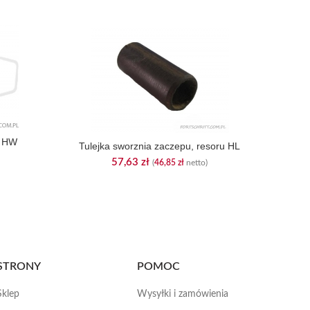
L HW
Tulejka sworznia zaczepu, resoru HL
57,63
zł
(
46,85
zł
netto)
STRONY
POMOC
Sklep
Wysyłki i zamówienia