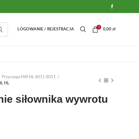
0
LOGOWANIE / REJESTRACJA
0,00
zł
Przyczepa HW HL 6011 8011
HL HL
ie siłownika wywrotu