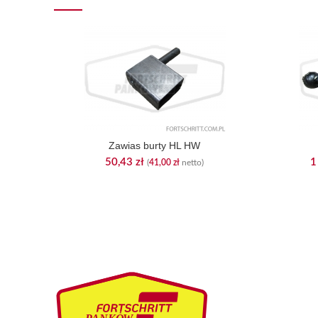
Zawias burty HL HW
50,43
zł
1
(
41,00
zł
netto)