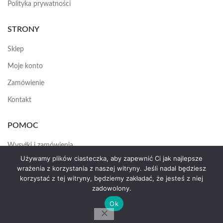
Polityka prywatności
STRONY
Sklep
Moje konto
Zamówienie
Kontakt
POMOC
Wysyłki i zamówienia
Używamy plików ciasteczka, aby zapewnić Ci jak najlepsze
Jak założyć konto
wrażenia z korzystania z naszej witryny. Jeśli nadal będziesz
korzystać z tej witryny, będziemy zakładać, że jesteś z niej
zadowolony.
HEMAS.PL
2025
Ok
by erte