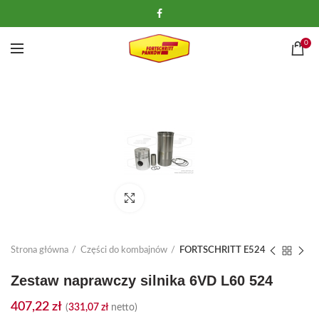
0
Kliknij, aby powiększyć
Strona główna
Części do kombajnów
FORTSCHRITT E524
Zestaw naprawczy silnika 6VD L60 524
407,22
zł
(
331,07
zł
netto)