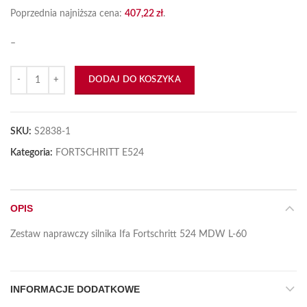
Poprzednia najniższa cena:
407,22
zł
.
–
ilość Zestaw naprawczy silnika 6VD L60 524
DODAJ DO KOSZYKA
SKU:
S2838-1
Kategoria:
FORTSCHRITT E524
OPIS
Zestaw naprawczy silnika Ifa Fortschritt 524 MDW L-60
INFORMACJE DODATKOWE