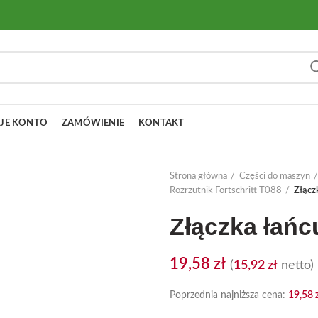
JE KONTO
ZAMÓWIENIE
KONTAKT
Strona główna
Części do maszyn
Rozrzutnik Fortschritt T088
Złącz
Złączka łań
19,58
zł
(
15,92
zł
netto)
Poprzednia najniższa cena:
19,58