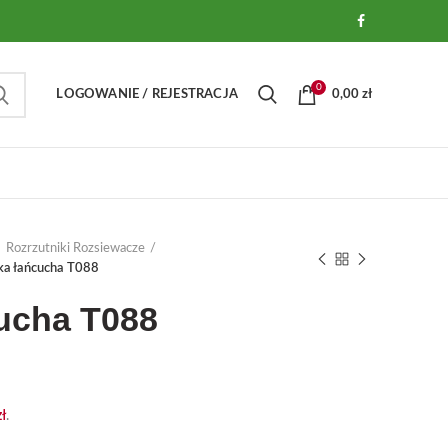
0
LOGOWANIE / REJESTRACJA
0,00
zł
Rozrzutniki Rozsiewacze
ka łańcucha T088
cucha T088
zł
.