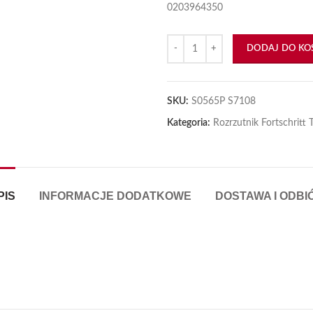
0203964350
iększyć
ilość Złączka łańcucha T088
DODAJ DO KO
SKU:
S0565P S7108
Kategoria:
Rozrzutnik Fortschritt
PIS
INFORMACJE DODATKOWE
DOSTAWA I ODBI