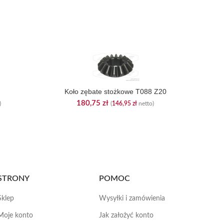
Z
Koło zębate stożkowe T088 Z20
180,75
zł
)
(
146,95
zł
netto)
STRONY
POMOC
Sklep
Wysyłki i zamówienia
Moje konto
Jak założyć konto