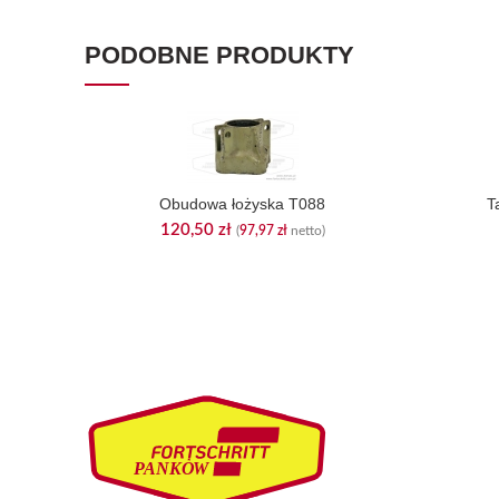
PODOBNE PRODUKTY
Obudowa łożyska T088
T
120,50
zł
(
97,97
zł
netto)