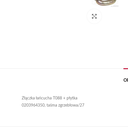
Kliknij, aby pow
O
Złączka łańcucha T088 + płytka
0203964350, taśma zgrzebłowa/27