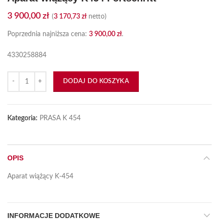
3 900,00
zł
(
3 170,73
zł
netto)
Poprzednia najniższa cena:
3 900,00
zł
.
4330258884
ilość Aparat wiążący K454 Fortschritt
DODAJ DO KOSZYKA
Kategoria:
PRASA K 454
OPIS
Aparat wiążący K-454
INFORMACJE DODATKOWE