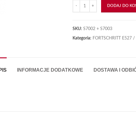
ilość Filtr Oleju 527 VOLVO Kompl
DODAJ DO KO
SKU:
S7002 + S7003
Kategoria:
FORTSCHRITT E527 /
PIS
INFORMACJE DODATKOWE
DOSTAWA I ODBI