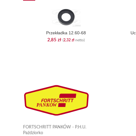
Przekładka 12.60-68
Uc
2,85
zł
(
2,32
zł
netto)
FORTSCHRITT PANKÓW - P.H.U.
Paździorko