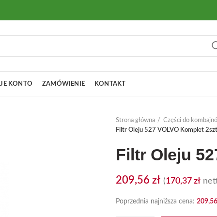
JE KONTO
ZAMÓWIENIE
KONTAKT
Strona główna
Części do kombajn
Filtr Oleju 527 VOLVO Komplet 2sz
Filtr Oleju 
209,56
zł
(
170,37
zł
nett
Poprzednia najniższa cena:
209,5