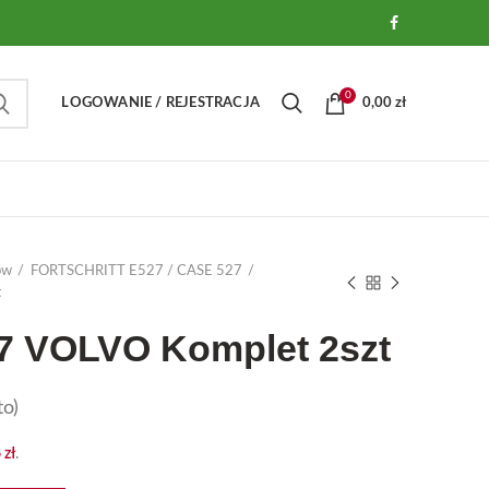
0
LOGOWANIE / REJESTRACJA
0,00
zł
ów
FORTSCHRITT E527 / CASE 527
t
527 VOLVO Komplet 2szt
o)
6
zł
.