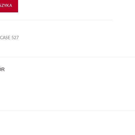
et 2szt
SZYKA
 CASE 527
ÓR