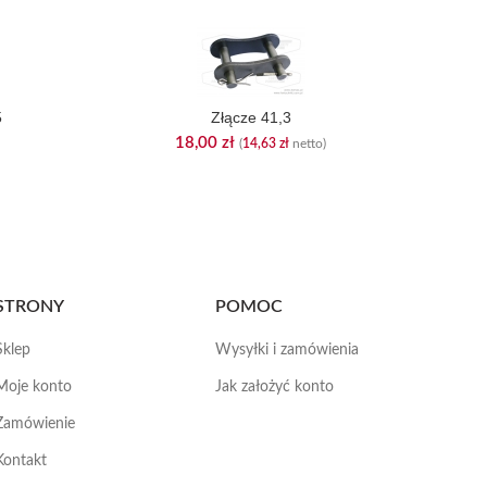
5
Złącze 41,3
18,00
zł
(
14,63
zł
netto)
STRONY
POMOC
Sklep
Wysyłki i zamówienia
Moje konto
Jak założyć konto
Zamówienie
Kontakt